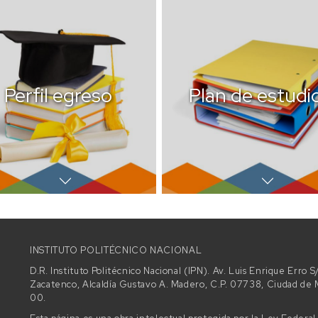
Perfil egreso
Plan de estudi
INSTITUTO POLITÉCNICO NACIONAL
D.R. Instituto Politécnico Nacional (IPN). Av. Luis Enrique Erro
Zacatenco, Alcaldía Gustavo A. Madero, C.P. 07738, Ciudad d
00.