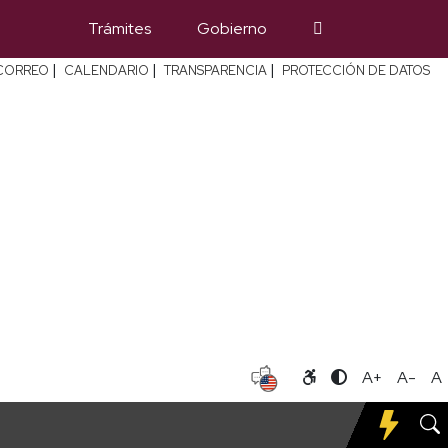
Trámites
Gobierno
|
|
|
CORREO
CALENDARIO
TRANSPARENCIA
PROTECCIÓN DE DATOS
A+
A-
A
o