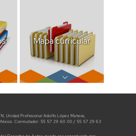
os
Mapa curricular
 S/N, Unidad Profesional Adolfo López Mateos,
e México. Conmutador: 55 57 29 60 00 / 55 57 29 63